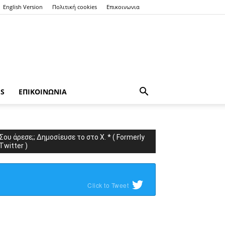
English Version
Πολιτική cookies
Επικοινωνια
ES
ΕΠΙΚΟΙΝΩΝΙΑ
Σου άρεσε;; Δημοσίευσε το στο X. * ( Formerly
Twitter )
Click to Tweet