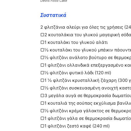
Devils Food Cake
Συστατικά
2 φλιτζάνια αλεύρι για όλες τις χρήσεις (24
▢2 κουταλάκια του γλυκού μαγειρική σόδ
▢1 κουταλάκι του γλυκού αλάτι
▢½ κουταλάκι του γλυκού μπέικιν πάουντ
▢½ φλιτζάνι ανάλατο βούτυρο σε θερμοκρα
▢1 φλιτζάνι ολλανδικά επεξεργασμένο κακ
▢½ φλιτζάνι φυτικό λάδι (120 ml)
▢1 ½ φλιτζάνι κρυσταλλική ζάχαρη (300 γ
▢½ φλιτζάνι συσκευασμένη ανοιχτή καστα
▢3 μεγάλα αυγά σε θερμοκρασία δωματίο
▢1 κουταλιά της σούπας εκχύλισμα βανίλι
▢½ φλιτζάνι κρέμα γάλακτος σε θερμοκρασ
▢1 φλιτζάνι γάλα σε θερμοκρασία δωματίου
▢1 φλιτζάνι ζεστό καφέ (240 ml)