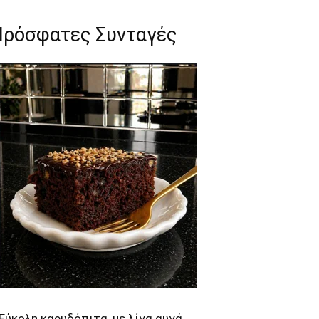
Πρόσφατες Συνταγές
Εύκολη καρυδόπιτα, με λίγα αυγά