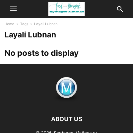
Home
Tags
Layali Lubnan
Layali Lubnan
No posts to display
ABOUT US
© 2026-Syntages-Matinas.gr