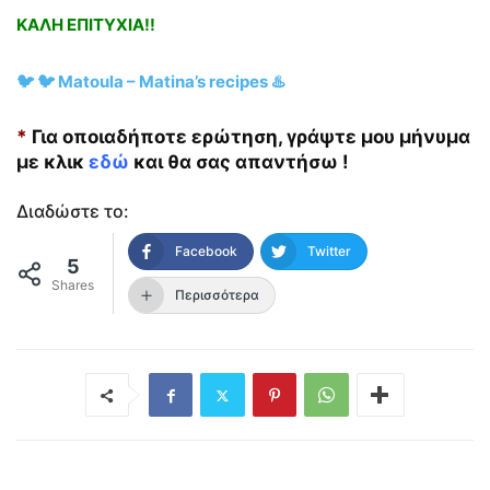
ΚΑΛΗ ΕΠΙΤΥΧΙΑ!!
🐦 🐦 Matoula – Matina’s recipes ♨️
*
Για οποιαδήποτε ερώτηση, γράψτε μου μήνυμα
με κλικ
εδώ
και θα σας απαντήσω !
Διαδώστε το:
Facebook
Twitter
5
Shares
Περισσότερα