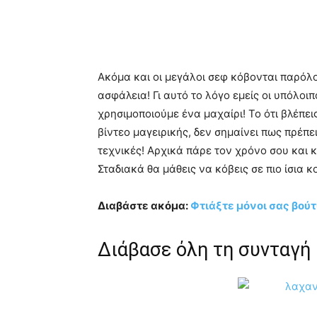
Διάβασε όλη τη συνταγή
Το να διαβάζεις μία συνταγή ολόκληρη πριν
από την αρχή μέχρι το τέλος κι αν χρειαστ
είναι ένα από τα πιο σημαντικά
tips μαγει
φαγητό και βγαίνει πεντανόστιμο κράτησε 
ξαναφτιάξεις! Έτσι δεν θα ξεχάσεις κανένα
Δώσε βάση στην προετο
Σχεδόν σε όλα τα πολύπλοκα φαγητά υπά
καθαριστούν, να κοπούν και να μαριναριστ
που πρέπει να γίνουν από πριν! Με την πρ
μαγείρεμα και θα σε βοηθήσει να πετυχαίν