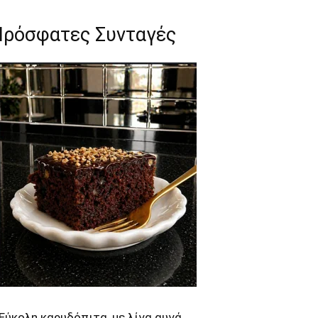
Πρόσφατες Συνταγές
Εύκολη καρυδόπιτα, με λίγα αυγά