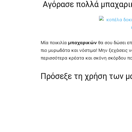
Μία ποικιλία
μπαχαρικών
θα σου δώσει επ
πιο μυρωδάτα και νόστιμα! Μην ξεχάσεις ν
περισσότερα κρέατα και σκόνη σκόρδου που
Πρόσεξε τη χρήση των μ
Ακόμα και οι μεγάλοι σεφ κόβονται παρόλ
ασφάλεια! Γι αυτό το λόγο εμείς οι υπόλοι
χρησιμοποιούμε ένα μαχαίρι! Το ότι βλέπει
βίντεο μαγειρικής, δεν σημαίνει πως πρέπει
τεχνικές! Αρχικά πάρε τον χρόνο σου και 
Σταδιακά θα μάθεις να κόβεις σε πιο ίσια κ
Διαβάστε ακόμα:
Φτιάξτε μόνοι σας βούτ