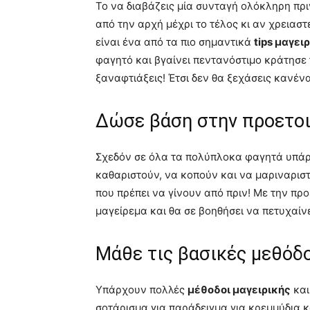
Μάθε τις βασικές μεθόδ
Υπάρχουν πολλές
μέθοδοι μαγειρικής
και
σοτάρισμα για παράδειγμα για κρεμμύδια κα
μαγειρικής που πρέπει να μάθεις ακόμα κα
να μάθεις πως θα ψήνεις στο φούρνο σε θε
να γνωρίζουμε πως δουλεύει ο φούρνος μα
αρχάριους
!
Μην φοβάσαι τα βίντεο μ