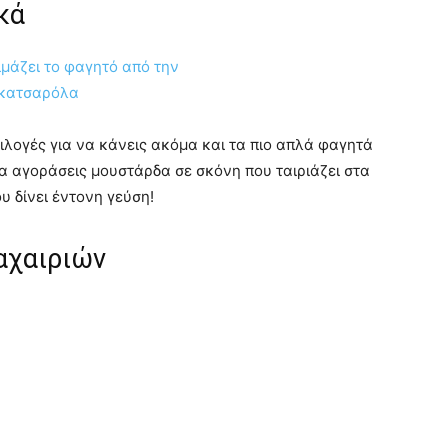
ιλογές για να κάνεις ακόμα και τα πιο απλά φαγητά
α αγοράσεις μουστάρδα σε σκόνη που ταιριάζει στα
 δίνει έντονη γεύση!
αχαιριών
ο που έχουν κάνει μαθήματα για να κόβουν με
ποι πρέπει να είμαστε πάντα προσεκτικοί όταν
ς να κόβεται γρήγορα και τέλεια ένα λαχανικό σε ένα
 να μιμηθείς τον/την επαγγελματία που ξέρει τις
κόψε πάνω στη βάση κοπής σιγά σιγά τα υλικά!
ομμάτια και πιο γρήγορα.
υρο μέσα σε 10 λεπτά