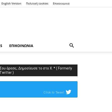
English Version
Πολιτική cookies
Επικοινωνια
ES
ΕΠΙΚΟΙΝΩΝΙΑ
Σου άρεσε;; Δημοσίευσε το στο X. * ( Formerly
Twitter )
Click to Tweet