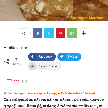
Διαδώστε το:
Facebook
Twitter
3
Shares
Περισσότερα
Απίθανο ψωμί ολικής άλεσης – Whole wheat bread.
Σπιτικό ψωμί με αλεύρι ολικής άλεσης με χρήση μαγιάς
ή προζυμιού. Βήμα βήμα όλη η διαδικασία σε βίντεο, με