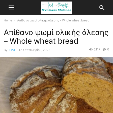
Home
Απίθανο ψωμί ολικής άλεσης - Whole wheat bread
Απίθανο ψωμί ολικής άλεσης
– Whole wheat bread
2117
0
By
Tina
-
17 Σεπτεμβρίου, 2023