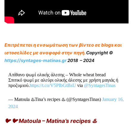
Επιτρέπεται η ενσωμάτωση των βίντεο σε blogs και
ιστοσελίδες με αναφορά στην πηγή.
Copyright ©
https://syntages-matinas.gr
2018 – 2024
Απίθανο ψωμί ολικής άλεσης – Whole wheat bread
Σπιτικό ψωμί με αλεύρι ολικής άλεσης με χρήση μαγιάς ή
προζυμιού.
https://t.co/V5PIbGtBsU
via
@SyntagesTinas
— Matoula ♨️Tina’s recipes ♨️ (@SyntagesTinas)
January 16,
2024
🐦 🐦 Matoula – Matina’s recipes ♨️