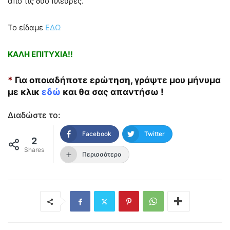
από τις δύο πλευρές.
Το είδαμε
ΕΔΩ
ΚΑΛΗ ΕΠΙΤΥΧΙΑ!!
*
Για οποιαδήποτε ερώτηση, γράψτε μου μήνυμα
με κλικ
εδώ
και θα σας απαντήσω !
Διαδώστε το:
Facebook
Twitter
2
Shares
Περισσότερα