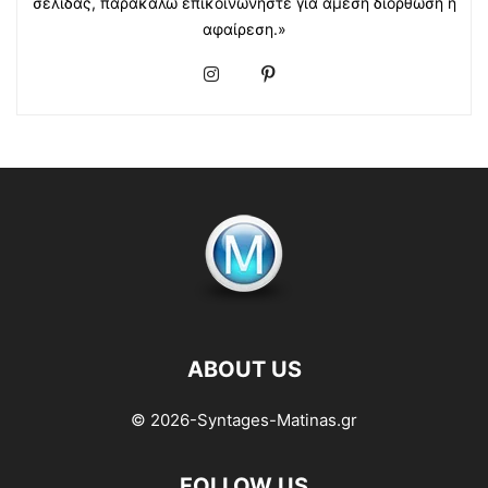
σελίδας, παρακαλώ επικοινωνήστε για άμεση διόρθωση ή
αφαίρεση.»
ABOUT US
© 2026-Syntages-Matinas.gr
FOLLOW US