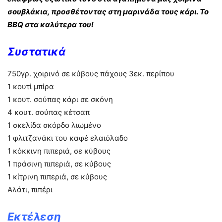
σουβλάκια,
προσθέτοντας στη μαρινάδα τους κάρι. Το
BBQ στα καλύτερα του!
Συστατικά
750γρ. χοιρινό σε κύβους πάχους 3εκ. περίπου
1 κουτί μπίρα
1 κουτ. σούπας κάρι σε σκόνη
4 κουτ. σούπας κέτσαπ
1 σκελίδα σκόρδο λιωμένο
1 φλιτζανάκι του καφέ ελαιόλαδο
1 κόκκινη πιπεριά, σε κύβους
1 πράσινη πιπεριά, σε κύβους
1 κίτρινη πιπεριά, σε κύβους
Αλάτι, πιπέρι
Εκτέλεση