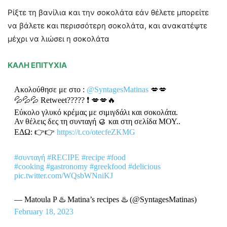
Ρίξτε τη βανίλια και την σοκολάτα εάν θέλετε μπορείτε
να βάλετε και περισσότερη σοκολάτα, και ανακατέψτε
μέχρι να λιώσει η σοκολάτα
ΚΑΛΗ ΕΠΙΤΥΧΙΑ
Ακολούθησε με στο :
@SyntagesMatinas
💋💋
💦💦💦 Retweet????? ❗ 💋💋🔥
Εύκολο γλυκό κρέμας με σιμιγδάλι και σοκολάτα.
Αν θέλεις δες τη συνταγή 🥮 και στη σελίδα ΜΟΥ..
ΕΔΩ: 👉👉
https://t.co/otecfeZKMG
#συνταγή
#RECIPE
#recipe
#food
#cooking
#gastronomy
#greekfood
#delicious
pic.twitter.com/WQsbWNniKJ
— Matoula P ♨️ Matina’s recipes ♨️ (@SyntagesMatinas)
February 18, 2023