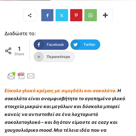
Διαδώστε το:
Facebook
Twitter
1
Share
Περισσότερα
Εύκολο γλυκό κρέμας με σιμιγδάλι και σοκολάτα
.
H
σοκολάτα είναι αναμφισβήτητα το αγαπημένο γλυκό
στοιχείο μικρών και μεγάλων και δύσκολα μπορεί
κανείς να αντισταθεί σε ένα λαχταριστό
σοκολατογλυκό – και δη όταν είμαστε σε cozy και
χουχουλιάρικο mood.
Μια τέλεια ιδέα που να