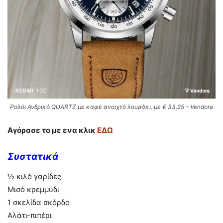
Ρολόι Ανδρικό QUARTZ με καφέ ανοιχτό λουράκι. με € 33,25 – Vendora
Αγόρασε το με ενα κλικ
ΕΔΩ
Συστατικά
½ κιλό γαρίδες
Μισό κρεμμύδι
1 σκελίδα σκόρδο
Αλάτι-πιπέρι