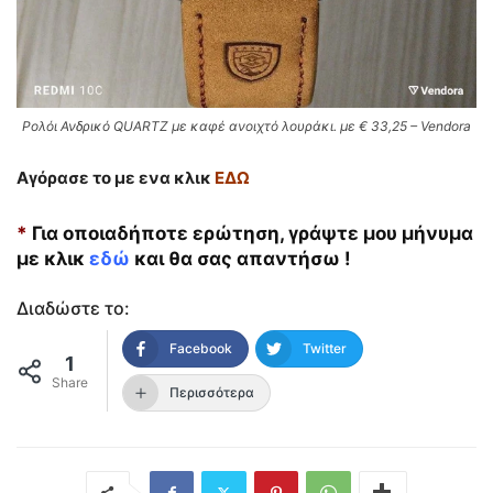
Ρολόι Ανδρικό QUARTZ με καφέ ανοιχτό λουράκι. με € 33,25 – Vendora
Αγόρασε το με ενα κλικ
ΕΔΩ
*
Για οποιαδήποτε ερώτηση, γράψτε μου μήνυμα
με κλικ
εδώ
και θα σας απαντήσω !
Διαδώστε το:
Facebook
Twitter
1
Share
Περισσότερα