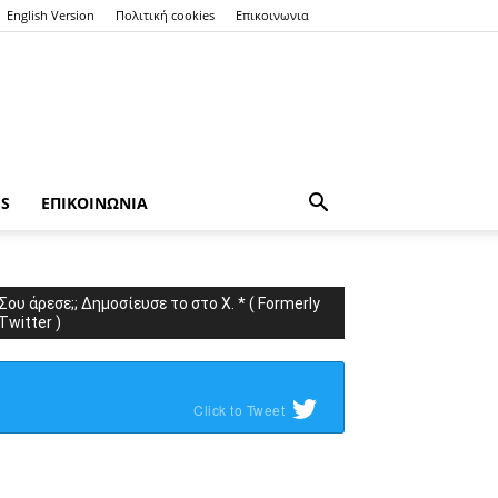
English Version
Πολιτική cookies
Επικοινωνια
ES
ΕΠΙΚΟΙΝΩΝΙΑ
Σου άρεσε;; Δημοσίευσε το στο X. * ( Formerly
Twitter )
Click to Tweet