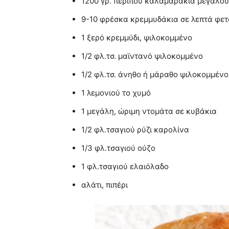
1200 γρ. περίπου καλαμαράκια μεγαλού
9-10 φρέσκα κρεμμυδάκια σε λεπτά φετ
1 ξερό κρεμμύδι, ψιλοκομμένο
1/2 φλ.τσ. μαϊντανό ψιλοκομμένο
1/2 φλ.τσ. άνηθο ή μάραθο ψιλοκομμένο
1 λεμονιού το χυμό
1 μεγάλη, ώριμη ντομάτα σε κυβάκια
1/2 φλ.τσαγιού ρύζι καρολίνα
1/3 φλ.τσαγιού ούζο
1 φλ.τσαγιού ελαιόλαδο
αλάτι, πιπέρι