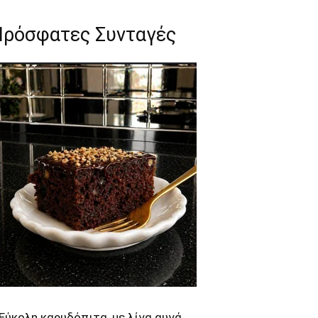
Πρόσφατες Συνταγές
Εύκολη καρυδόπιτα, με λίγα αυγά