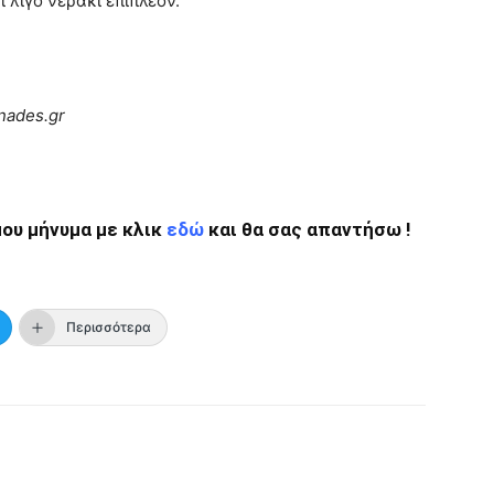
 λίγο νεράκι επιπλέον.
nades.gr
ου μήνυμα με κλικ
εδώ
και θα σας απαντήσω !
Περισσότερα