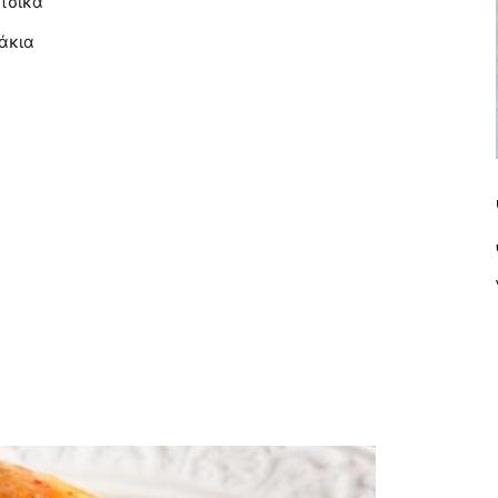
τσικα
άκια