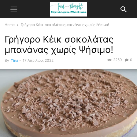
Home
Γρήγορο Κέικ σοκολάτας μπανάνας χωρίς Ψήσιμο!
Γρήγορο Κέικ σοκολάτας
μπανάνας χωρίς Ψήσιμο!
2259
0
By
Tina
-
17 Απριλίου, 2022