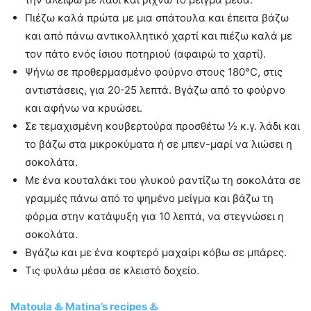
Πιέζω καλά πρώτα με μια σπάτουλα και έπειτα βάζω
και από πάνω αντικολλητικό χαρτί και πιέζω καλά με
τον πάτο ενός ίσιου ποτηριού (αφαιρώ το χαρτί).
Ψήνω σε προθερμασμένο φούρνο στους 180°C, στις
αντιστάσεις, για 20-25 λεπτά. Βγάζω από το φούρνο
και αφήνω να κρυώσει.
Σε τεμαχισμένη κουβερτούρα προσθέτω ½ κ.γ. λάδι και
το βάζω στα μικροκύματα ή σε μπεν-μαρί να λιώσει η
σοκολάτα.
Με ένα κουταλάκι του γλυκού ραντίζω τη σοκολάτα σε
γραμμές πάνω από το ψημένο μείγμα και βάζω τη
φόρμα στην κατάψυξη για 10 λεπτά, να στεγνώσει η
σοκολάτα.
Βγάζω και με ένα κοφτερό μαχαίρι κόβω σε μπάρες.
Τις φυλάω μέσα σε κλειστό δοχείο.
Matoula ♨️ Matina’s recipes ♨️