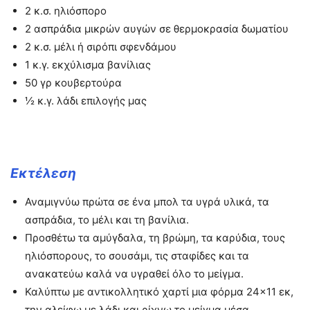
2
κ.σ. ηλιόσπορο
2
ασπράδια μικρών αυγών σε θερμοκρασία δωματίου
2
κ.σ. μέλι ή σιρόπι σφενδάμου
1
κ.γ. εκχύλισμα βανίλιας
50
γρ κουβερτούρα
½
κ.γ. λάδι επιλογής μας
Εκτέλεση
Αναμιγνύω πρώτα σε ένα μπολ τα υγρά υλικά, τα
ασπράδια, το μέλι και τη βανίλια.
Προσθέτω τα αμύγδαλα, τη βρώμη, τα καρύδια, τους
ηλιόσπορους, το σουσάμι, τις σταφίδες και τα
ανακατεύω καλά να υγραθεί όλο το μείγμα.
Καλύπτω με αντικολλητικό χαρτί μια φόρμα 24×11 εκ,
την αλείφω με λάδι και ρίχνω το μείγμα μέσα.