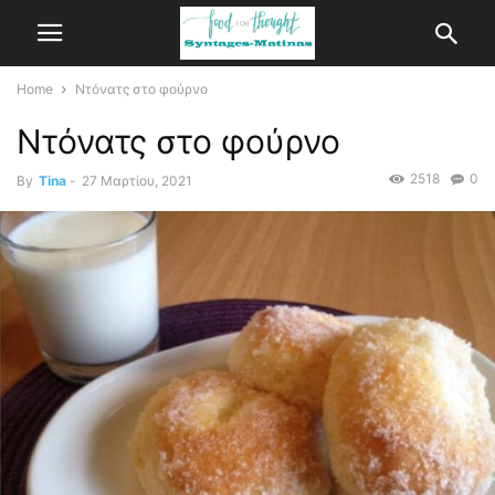
Home
Ντόνατς στο φούρνο
Ντόνατς στο φούρνο
2518
0
By
Tina
-
27 Μαρτίου, 2021