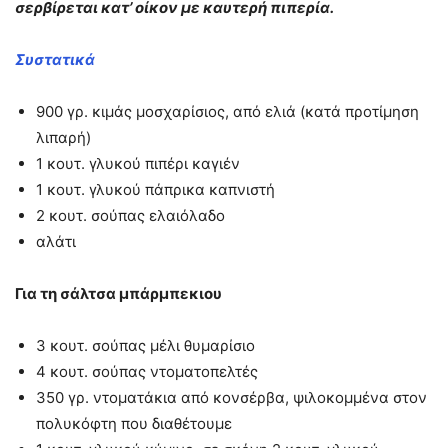
σερβίρεται κατ’ οίκον με καυτερή πιπερία.
Συστατικά
900 γρ. κιμάς μοσχαρίσιος, από ελιά (κατά προτίμηση
λιπαρή)
1 κουτ. γλυκού πιπέρι καγιέν
1 κουτ. γλυκού πάπρικα καπνιστή
2 κουτ. σούπας ελαιόλαδο
αλάτι
Για τη σάλτσα μπάρμπεκιου
3 κουτ. σούπας μέλι θυμαρίσιο
4 κουτ. σούπας ντοματοπελτές
350 γρ. ντοματάκια από κονσέρβα, ψιλοκομμένα στον
πολυκόφτη που διαθέτουμε