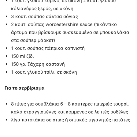
1 κουτ. γλυκού κύμινο, σε σκόνη 2 κουτ. γλυκού
κόλιανδρος ξερός, σε σκόνη
3 κουτ. σούπας σάλτσα σόγιας
2 κουτ. σούπας worcestershire sauce (πικάντικο
άρτυμα που βρίσκουμε συσκευσμένο σε μπουκαλάκια
στα σούπερ μάρκετ)
1 κουτ. σούπας πάπρικα καπνιστή
150 ml ξίδι
150 γρ. ζάχαρη καστανή
1 κουτ. γλυκού τσίλι, σε σκόνη
Για το σερβίρισμα
8 πίτες για σουβλάκια 6 – 8 καυτερές πιπεριές τουρσί,
καλά στραγγισμένες και κομμένες σε λεπτές ροδέλες
λίγα πατατάκια σε στικς ή σπιτικές τηγανητές πατάτες