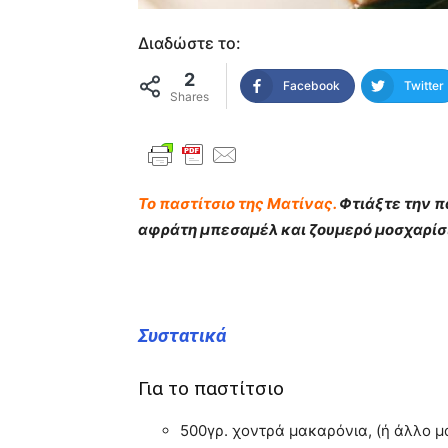
Διαδώστε το:
2
Facebook
Twitter
Shares
Το παστίτσιο της Ματίνας.
Φτιάξτε την π
αφράτη μπεσαμέλ και ζουμερό μοσχαρίσι
Συστατικά
Για το παστίτσιο
500γρ. χοντρά μακαρόνια, (ή άλλο μ