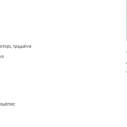
λοτύρι, τριμμένα
νο
τομάτας