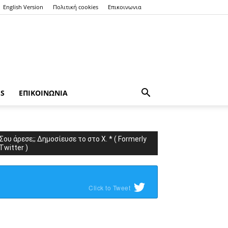
English Version
Πολιτική cookies
Επικοινωνια
ES
ΕΠΙΚΟΙΝΩΝΙΑ
Σου άρεσε;; Δημοσίευσε το στο X. * ( Formerly
Twitter )
Click to Tweet