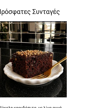
Πρόσφατες Συνταγές
Εύκολη καρυδόπιτα, με λίγα αυγά