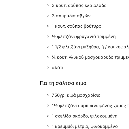
3 κουτ. σούπας ελαιόλαδο
3 ασπράδια αβγών
1 κουτ. σούπας βούτυρο
½ φλιτζάνι φρυγανιά τριμμένη
1 1/2 φλιτζάνι μυζήθρα, ή / και κεφα
¼ κουτ. γλυκού μοσχοκάρυδο τριμμέ
αλάτι
Για τη σάλτσα κιμά
750γρ. κιμά μοσχαρίσιο
1½ φλιτζάνι συμπυκνωμένος χυμός 
1 σκελίδα σκόρδο, ψιλοκομμένη
1 κρεμμύδι μέτριο, ψιλοκομμένο