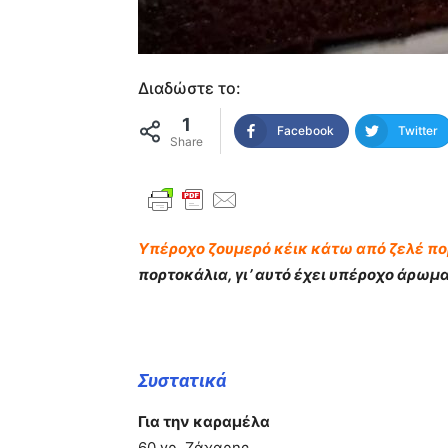
Διαδώστε το:
1
Facebook
Twitter
Share
Υπέροχο ζουμερό κέικ κάτω από ζελέ πο
πορτοκάλια, γι’ αυτό έχει υπέροχο άρωμα
Συστατικά
Για την καραμέλα
60 γρ. Ζάχαρης