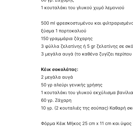
1 κουταλάκι του γλυκού χυμό λεμονιού
500 ml φρεσκοστυμένου και φιλτραρισμέν
ξύσμα 1 πορτοκαλιού
150 γραμμάρια ζάχαρης
3 φύλλα ζελατίνης ή 5 gr ζελατίνης σε σκ
3 μεγάλα αυγά (το καθένα ζυγίζει περίπου 
Κέικ σοκολάτας:
2 μεγάλα αυγά
50 γρ αλεύρι γενικής χρήσης
1 κουταλάκι του γλυκού εκχύλισμα βανίλι
60 γρ. Ζάχαρη
10 γρ. (2 κουταλιές της σούπας) Καθαρή σ
Φόρμα Κέικ Μήκος 25 cm x 11 cm και ύψος