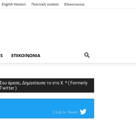
English Version
Πολιτική cookies
Επικοινωνια
ES
ΕΠΙΚΟΙΝΩΝΙΑ
Σου άρεσε;; Δημοσίευσε το στο X. * ( Formerly
Twitter )
Click to Tweet