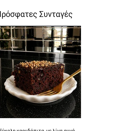
Πρόσφατες Συνταγές
Εύκολη καρυδόπιτα, με λίγα αυγά