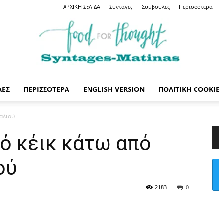
ΑΡΧΙΚΗ ΣΕΛΙΔΑ
Συνταγες
Συμβουλες
Περισσοτερα
ΛΕΣ
ΠΕΡΙΣΣΟΤΕΡΑ
ENGLISH VERSION
ΠΟΛΙΤΙΚΉ COOKI
Syntages-
αλιού
ό κέικ κάτω από
ού
matinas
2183
0