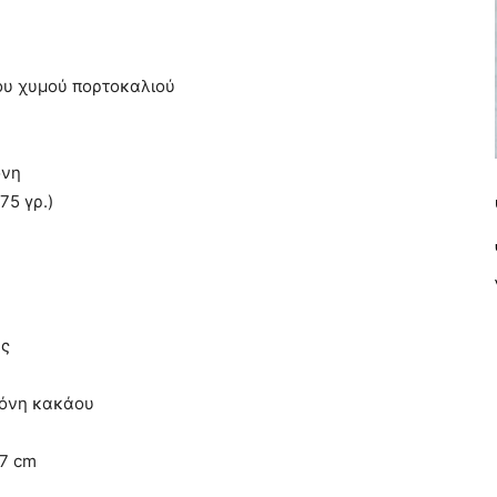
ου χυμού πορτοκαλιού
όνη
75 γρ.)
ας
κόνη κακάου
 7 cm