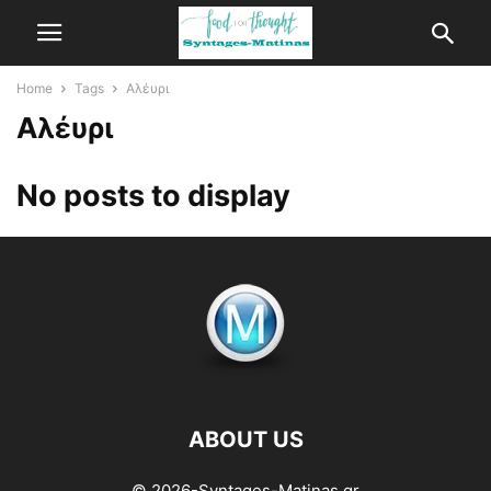
Home
Tags
Αλέυρι
Αλέυρι
No posts to display
ABOUT US
© 2026-Syntages-Matinas.gr