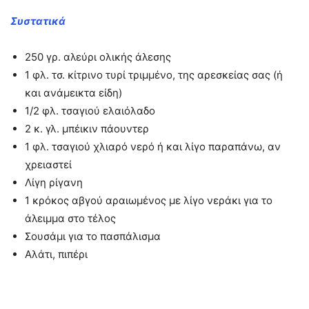
Συστατικά
250 γρ. αλεύρι ολικής άλεσης
1 φλ. τσ. κίτρινο τυρί τριμμένο, της αρεσκείας σας (ή
και ανάμεικτα είδη)
1/2 φλ. τσαγιού ελαιόλαδο
2 κ. γλ. μπέικιν πάουντερ
1 φλ. τσαγιού χλιαρό νερό ή και λίγο παραπάνω, αν
χρειαστεί
Λίγη ρίγανη
1 κρόκος αβγού αραιωμένος με λίγο νεράκι για το
άλειμμα στο τέλος
Σουσάμι για το πασπάλισμα
Αλάτι, πιπέρι