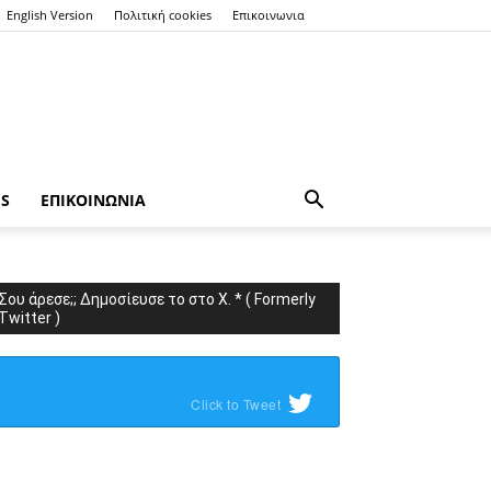
English Version
Πολιτική cookies
Επικοινωνια
ES
ΕΠΙΚΟΙΝΩΝΙΑ
Σου άρεσε;; Δημοσίευσε το στο X. * ( Formerly
Twitter )
Click to Tweet