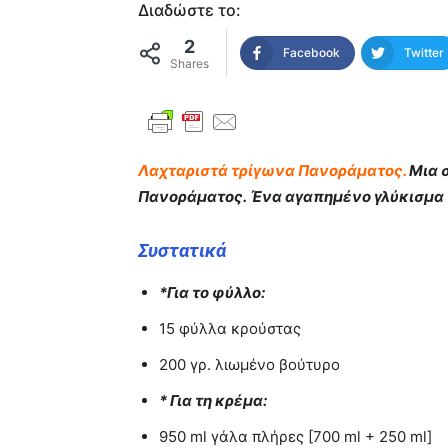
Διαδώστε το:
2
Facebook
Twitter
Shares
Λαχταριστά τρίγωνα Πανοράματος.
Μια σ
Πανοράματος. Ένα αγαπημένο γλύκισμα π
Συστατικά
*Για το φύλλο:
15 φύλλα κρούστας
200 γρ. λιωμένο βούτυρο
* Για τη κρέμα:
950 ml γάλα πλήρες [700 ml + 250 ml]