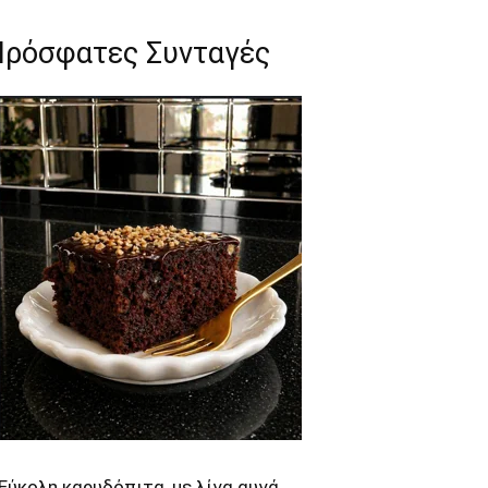
Πρόσφατες Συνταγές
Εύκολη καρυδόπιτα, με λίγα αυγά