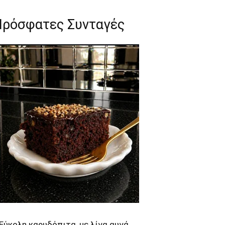
Πρόσφατες Συνταγές
Εύκολη καρυδόπιτα, με λίγα αυγά