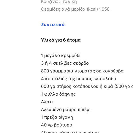
Κουζίνα : Ιταλική
Θερμίδες ανά μερίδα (kcal) : 658
Συστατικά
Υλικά για 6 άτομα
1 μεγάλο κρεμμύδι
3 ή 4 σκελίδες σκόρδο
800 γραμμάρια ντομάτας σε κονσέρβα
4 κουταλιές της σούπας ελαιόλαδο
600 γρ στήθος κοτόπουλου ή κιμά (500 γρ 
1 φύλλο δάφνης
Αλάτι
Αλεσμένο μαύρο πιπέρι
1 πρέζα ρίγανη
40 γρ βούτυρο
40 γραμμάρια αλεύρι σίτου