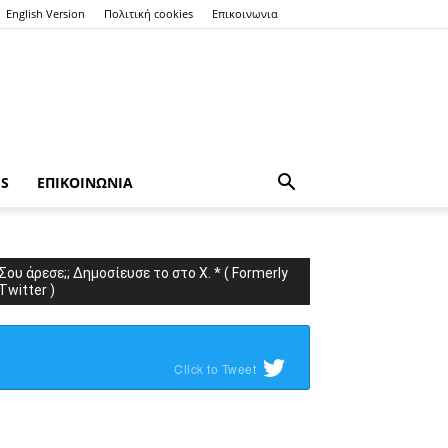
English Version
Πολιτική cookies
Επικοινωνια
ES
ΕΠΙΚΟΙΝΩΝΙΑ
Σου άρεσε;; Δημοσίευσε το στο X. * ( Formerly
Twitter )
Click to Tweet