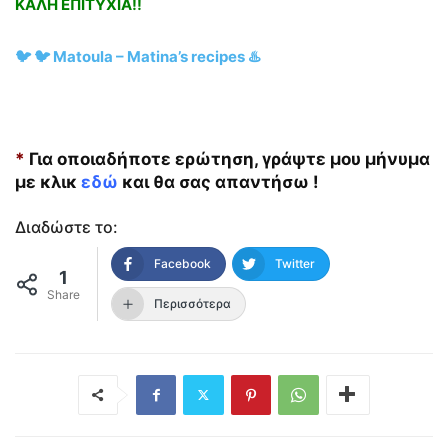
ΚΑΛΗ ΕΠΙΤΥΧΙΑ!!
🐦 🐦 Matoula – Matina’s recipes ♨️
*
Για οποιαδήποτε ερώτηση, γράψτε μου μήνυμα
με κλικ
εδώ
και θα σας απαντήσω !
Διαδώστε το:
Facebook
Twitter
1
Share
Περισσότερα