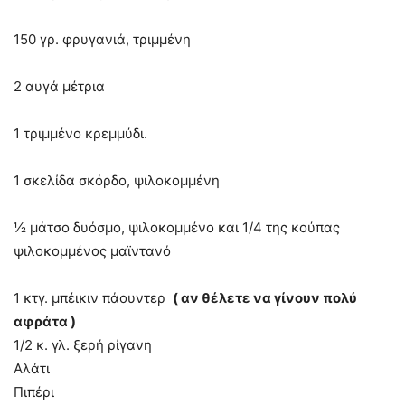
150 γρ. φρυγανιά, τριμμένη
2 αυγά μέτρια
1 τριμμένο κρεμμύδι.
1 σκελίδα σκόρδο, ψιλοκομμένη
½ μάτσο δυόσμο, ψιλοκομμένο και 1/4 της κούπας
ψιλοκομμένος μαϊντανό
1 κτγ.
μπέικιν πάουντερ
( αν θέλετε να γίνουν πολύ
αφράτα )
1/2 κ. γλ. ξερή ρίγανη
Αλάτι
Πιπέρι