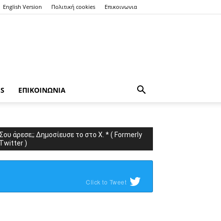
English Version
Πολιτική cookies
Επικοινωνια
ES
ΕΠΙΚΟΙΝΩΝΙΑ
Σου άρεσε;; Δημοσίευσε το στο X. * ( Formerly
Twitter )
Click to Tweet