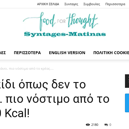
ΑΡΧΙΚΗ ΣΕΛΙΔΑ
Συνταγες
Συμβουλες
Περισσοτερα
ΛΕΣ
ΠΕΡΙΣΣΟΤΕΡΑ
ENGLISH VERSION
ΠΟΛΙΤΙΚΉ COOKI
Syntages-
ει. πιο νόστιμο από το κρέας....
ίδι όπως δεν το
. πιο νόστιμο από το
matinas
 Kcal!
2180
0