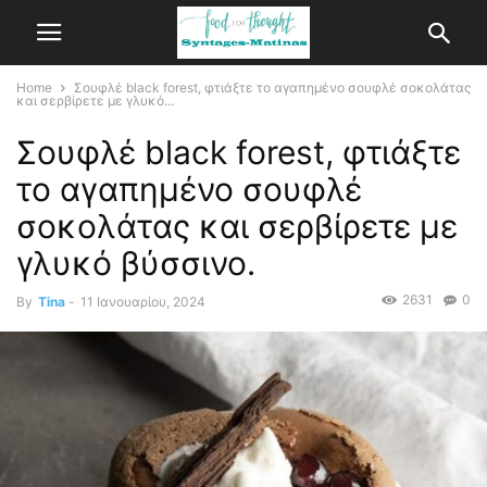
Home
Σουφλέ black forest, φτιάξτε το αγαπημένο σουφλέ σοκολάτας
και σερβίρετε με γλυκό...
Σουφλέ black forest, φτιάξτε
το αγαπημένο σουφλέ
σοκολάτας και σερβίρετε με
γλυκό βύσσινο.
2631
0
By
Tina
-
11 Ιανουαρίου, 2024