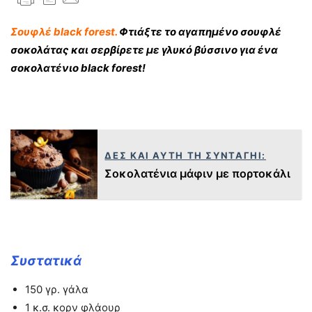
Σουφλέ black forest.
Φτιάξτε το αγαπημένο σουφλέ
σοκολάτας και σερβίρετε με γλυκό βύσσινο για ένα
σοκολατένιο black forest!
ΔΕΣ ΚΑΙ ΑΥΤΗ ΤΗ ΣΥΝΤΑΓΗΙ:
Σοκολατένια μάφιν με πορτοκάλι
Συστατικά
150 γρ. γάλα
1 κ.σ. κορν φλάουρ