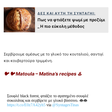
ΔΕΣ ΚΑΙ ΑΥΤΗ ΤΗ ΣΥΝΤΑΓΗΙ:
Πως να φτιάξετε ψωμί με προζύμι
_ Η πιο εύκολη μέθοδος
Σερβίρουμε αμέσως με το γλυκό του κουταλιού, σαντιγί
και κουβερτούρα τριμμένη.
🐦 🐦 Matoula – Matina’s recipes ♨️
Σουφλέ black forest, φτιάξτε το αγαπημένο σουφλέ
σοκολάτας και σερβίρετε με γλυκό βύσσινο. 👄👄
https://t.co/E0z7A42yh5
via
@SyntagesTinas