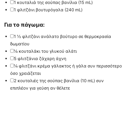
▢
1
κουταλιά της σούπας
βανίλια
(15 mL)
▢
1
φλιτζάνι
βουτυρόγαλα
(240 mL)
Για το πάγωμα:
▢
1 ½
φλιτζάνι
ανάλατο βούτυρο
σε θερμοκρασία
δωματίου
▢
¼
κουταλάκι του γλυκού
αλάτι
▢
5
φλιτζάνια
ζάχαρη άχνη
▢
¼
φλιτζάνι
κρέμα γάλακτος ή γάλα
συν περισσότερο
όσο χρειάζεται
▢
2
κουταλιές της σούπας
βανίλια
(10 mL) συν
επιπλέον για γεύση αν θέλετε