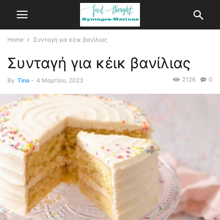
Home
Συνταγή για κέικ βανίλιας
Συνταγή για κέικ βανίλιας
2126
0
By
Tina
-
4 Μαρτίου, 2023