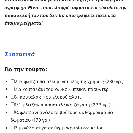
υγρή ψίχα. Είναι τόσο ελαφρύ, αφράτο και εύκολο στην
παρασκευή του που δεν θα επιστρέψετε ποτέ στα
έτοιμα μείγματα!
Συστατικά
Για την τούρτα:
▢
2 ½
φλιτζάνια
αλεύρι για όλες τις χρήσεις
(280 γρ.)
▢
2¼
κουταλάκι του γλυκού
μπέικιν πάουντερ
▢
¾
κουταλάκι του γλυκού
αλάτι
▢
1⅔
φλιτζάνια
κρυσταλλική ζάχαρη
(333 γρ.)
▢
¾
φλιτζάνι
ανάλατο βούτυρο
σε θερμοκρασία
δωματίου (170 γρ.)
▢
3
μεγάλα
αυγά
σε θερμοκρασία δωματίου