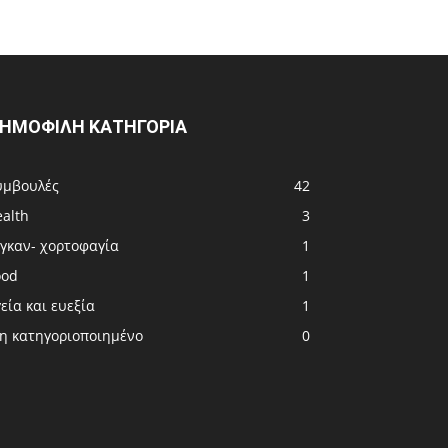
ΗΜΟΦΙΛΗ ΚΑΤΗΓΟΡΙΑ
υμβουλές
42
ealth
3
ιγκαν- χορτοφαγία
1
ood
1
εία και ευεξία
1
η κατηγοριοποιημένο
0