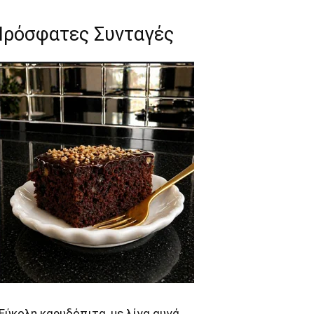
Πρόσφατες Συνταγές
Εύκολη καρυδόπιτα, με λίγα αυγά