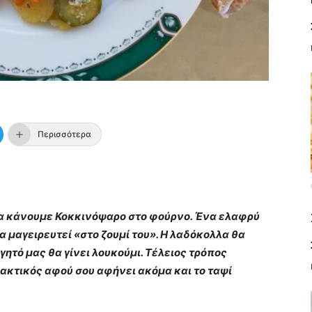
Περισσότερα
α κάνουμε Κοκκινόψαρο στο φούρνο. Ένα ελαφρύ
θα μαγειρευτεί «στο ζουμί του». Η λαδόκολλα θα
αγητό μας θα γίνει λουκούμι. Τέλειος τρόπος
ρακτικός αφού σου αφήνει ακόμα και το ταψί