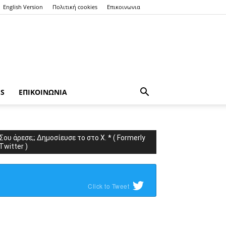
English Version
Πολιτική cookies
Επικοινωνια
ES
ΕΠΙΚΟΙΝΩΝΙΑ
Σου άρεσε;; Δημοσίευσε το στο X. * ( Formerly
Twitter )
Click to Tweet