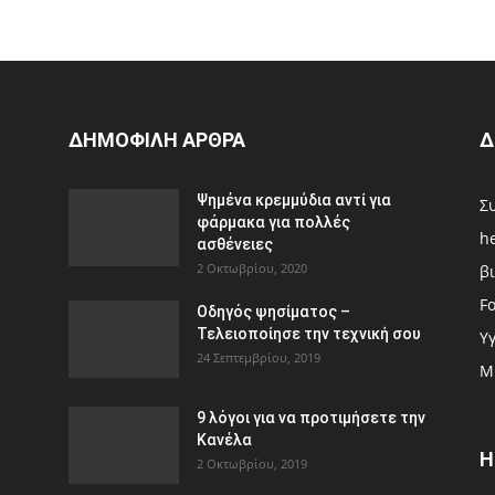
ΔΗΜΟΦΙΛΗ ΑΡΘΡΑ
Δ
Ψημένα κρεμμύδια αντί για
Σ
φάρμακα για πολλές
h
ασθένειες
2 Οκτωβρίου, 2020
β
F
Οδηγός ψησίματος –
Τελειοποίησε την τεχνική σου
Υγ
24 Σεπτεμβρίου, 2019
Μ
9 λόγοι για να προτιμήσετε την
Κανέλα
H
2 Οκτωβρίου, 2019