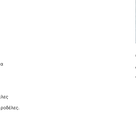
λα
έλες
 ροδέλες.