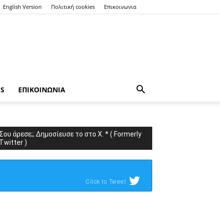
English Version
Πολιτική cookies
Επικοινωνια
ES
ΕΠΙΚΟΙΝΩΝΙΑ
Σου άρεσε;; Δημοσίευσε το στο X. * ( Formerly
Twitter )
Click to Tweet