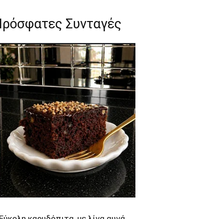
Πρόσφατες Συνταγές
Εύκολη καρυδόπιτα, με λίγα αυγά