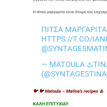
Η πίτσα μαργαρίτα είναι έτοιμη και λαχταρ
ΠΊΤΣΑ ΜΑΡΓΑΡΊΤΑ 
HTTPS://T.CO/IAN
@SYNTAGESMATI
— MATOULA ♨️TINA
(@SYNTAGESTINA
🐦 🐦 Matoula – Matina’s recipes ♨️
ΚΑΛΗ ΕΠΙΤΥΧΙΑ!!