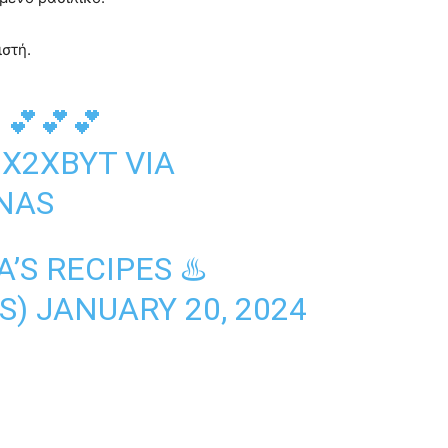
ιστή.
💕💕💕
IX2XBYT
VIA
NAS
’S RECIPES ♨️
S)
JANUARY 20, 2024