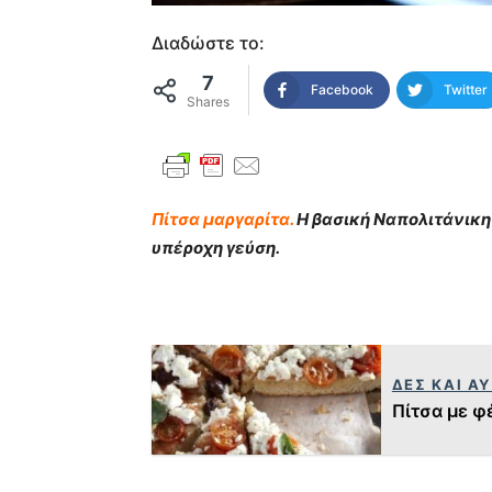
Διαδώστε το:
7
Facebook
Twitter
Shares
Πίτσα μαργαρίτα.
Η βασική Ναπολιτάνικη 
υπέροχη γεύση.
ΔΕΣ ΚΑΙ Α
Πίτσα με φέ