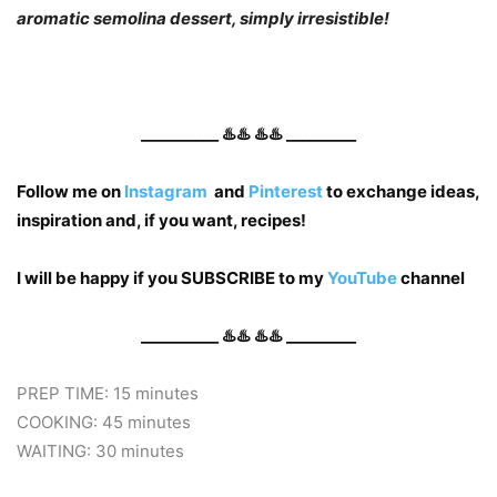
aromatic semolina dessert, simply irresistible!
__________ ♨️♨️ ♨️♨️ _________
Follow me on
Instagram
and
Pinterest
to exchange ideas,
inspiration and, if you want, recipes!
I will be happy if you SUBSCRIBE to my
YouTube
channel
__________ ♨️♨️ ♨️♨️ _________
PREP TIME: 15 minutes
COOKING: 45 minutes
WAITING: 30 minutes