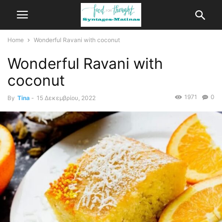
Home
Wonderful Ravani with coconut
Wonderful Ravani with
coconut
1971
0
By
Tina
-
15 Δεκεμβρίου, 2022