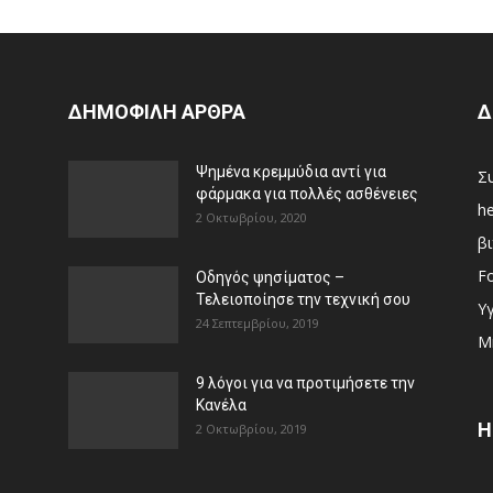
ΔΗΜΟΦΙΛΗ ΑΡΘΡΑ
Δ
Ψημένα κρεμμύδια αντί για
Σ
φάρμακα για πολλές ασθένειες
he
2 Οκτωβρίου, 2020
β
F
Οδηγός ψησίματος –
Τελειοποίησε την τεχνική σου
Υγ
24 Σεπτεμβρίου, 2019
Μ
9 λόγοι για να προτιμήσετε την
Κανέλα
H
2 Οκτωβρίου, 2019