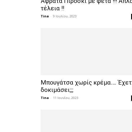
Αφράτα Πιροσκί με φέτα !!! Απλ
τέλεια !!
Tina
-
9 Ιουλίου, 2023
Μπουγάτσα χωρίς κρέμα…. Έχετ
δοκιμάσει;;;
Tina
-
11 Ιουνίου, 2023