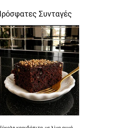
Πρόσφατες Συνταγές
Εύκολη καρυδόπιτα, με λίγα αυγά