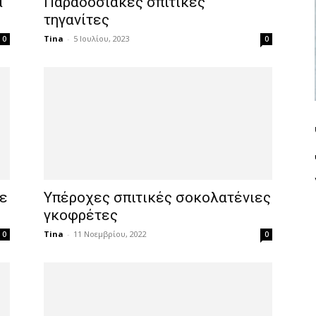
ά
Παραδοσιακές σπιτικές
τηγανίτες
Tina
-
5 Ιουλίου, 2023
0
0
ε
Υπέροχες σπιτικές σοκολατένιες
γκοφρέτες
Tina
-
11 Νοεμβρίου, 2022
0
0