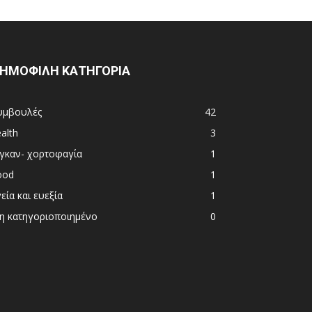
ΗΜΟΦΙΛΗ ΚΑΤΗΓΟΡΙΑ
υμβουλές
42
alth
3
ιγκαν- χορτοφαγία
1
ood
1
εία και ευεξία
1
η κατηγοριοποιημένο
0